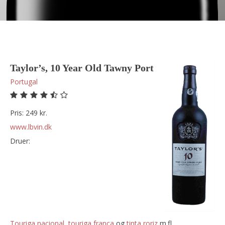
Taylor’s, 10 Year Old Tawny Port
Portugal
Pris: 249 kr.
www.lbvin.dk
Druer:
touriga nacional
,
touriga franca
og
tinta roriz
m.fl.