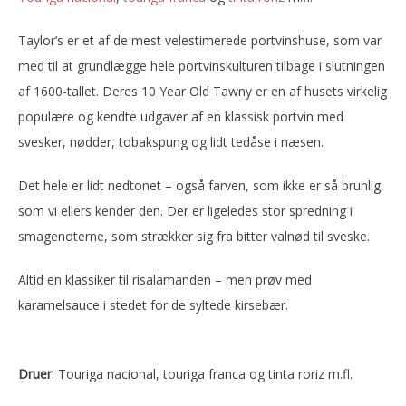
Taylor’s er et af de mest velestimerede portvinshuse, som var
med til at grundlægge hele portvinskulturen tilbage i slutningen
af 1600-tallet. Deres 10 Year Old Tawny er en af husets virkelig
populære og kendte udgaver af en klassisk portvin med
svesker, nødder, tobakspung og lidt tedåse i næsen.
Det hele er lidt nedtonet – også farven, som ikke er så brunlig,
som vi ellers kender den. Der er ligeledes stor spredning i
smagenoterne, som strækker sig fra bitter valnød til sveske.
Altid en klassiker til risalamanden – men prøv med
karamelsauce i stedet for de syltede kirsebær.
Druer
: Touriga nacional, touriga franca og tinta roriz m.fl.