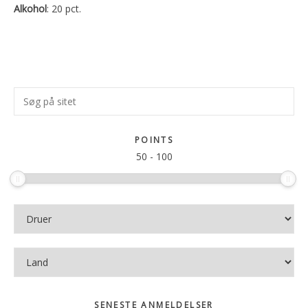
Alkohol
: 20 pct.
Primær
Søg
Sidebar
på
sitet
POINTS
50
-
100
SENESTE ANMELDELSER