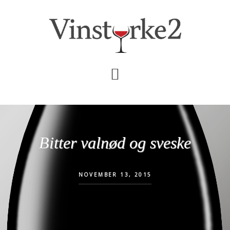
Skip
Gå
til
direkte
indhold
til
primær
sidebar
Bitter valnød og sveske
NOVEMBER 13, 2015