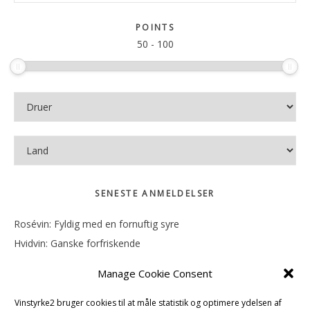
Sidebar
på
sitet
POINTS
50
-
100
SENESTE ANMELDELSER
Rosévin: Fyldig med en fornuftig syre
Hvidvin: Ganske forfriskende
Rosévin: Mineralsk og frugtig
Manage Cookie Consent
Hvidvin: Smørfedme og tropisk sødme
Rosévin: Blød, rund og sødladen
Vinstyrke2 bruger cookies til at måle statistik og optimere ydelsen af