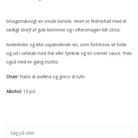
Smagsmæssigt en smule kemisk. Vinen er fedmefuld med et
sødligt strejf af gule blommer og i eftersmagen lidt citrus.
Anderledes og ikke uspændende vin, som fortrinsvis vil folde
sig ud i selskab med fisk eller fjerkræ og en cremet sauce. Prøv
også med en gang risotto.
Druer:
Fiano di avellina og greco di tufo
Alkohol
: 13 pct.
Primær
Søg