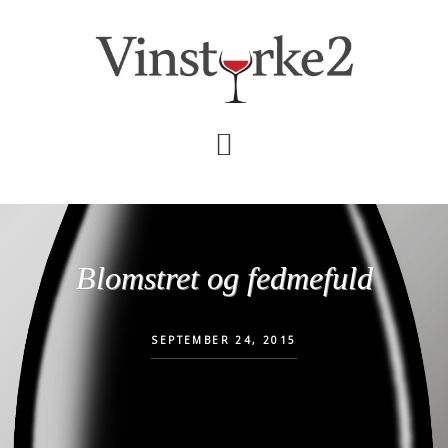
Skip
Gå
til
direkte
indhold
til
primær
sidebar
Blomstret og fedmefuld
SEPTEMBER 24, 2015