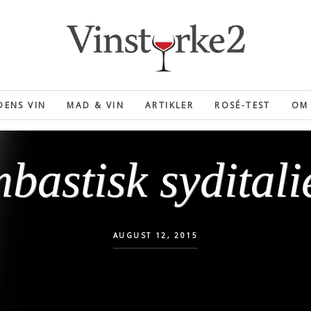
ENS VIN
MAD & VIN
ARTIKLER
ROSÉ-TEST
OM 
bastisk syditali
AUGUST 12, 2015