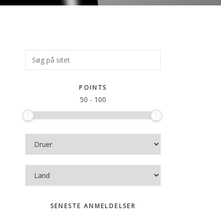
Primær
Søg
på
Sidebar
sitet
POINTS
50
-
100
SENESTE ANMELDELSER