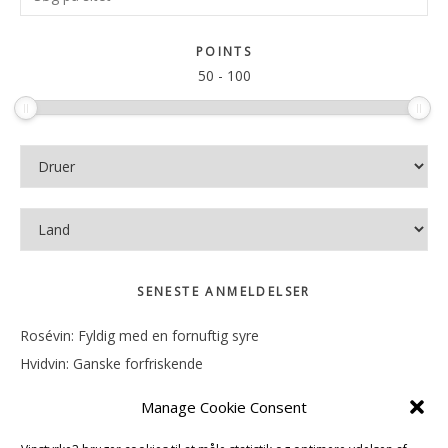
Sidebar
på
sitet
POINTS
50
-
100
SENESTE ANMELDELSER
Rosévin: Fyldig med en fornuftig syre
Hvidvin: Ganske forfriskende
Rosévin: Mineralsk og frugtig
Manage Cookie Consent
Hvidvin: Smørfedme og tropisk sødme
Rosévin: Blød, rund og sødladen