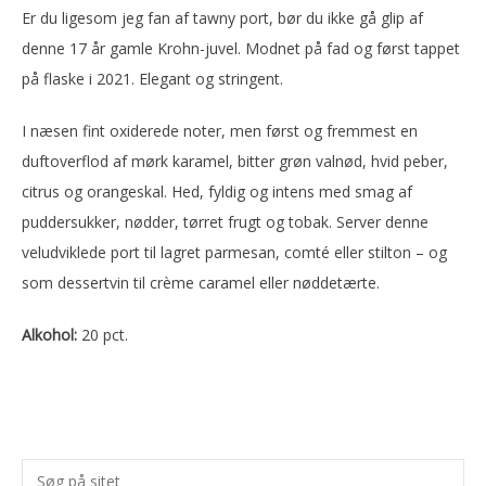
Er du ligesom jeg fan af tawny port, bør du ikke gå glip af
denne 17 år gamle Krohn-juvel. Modnet på fad og først tappet
på flaske i 2021. Elegant og stringent.
I næsen fint oxiderede noter, men først og fremmest en
duftoverflod af mørk karamel, bitter grøn valnød, hvid peber,
citrus og orangeskal. Hed, fyldig og intens med smag af
puddersukker, nødder, tørret frugt og tobak. Server denne
veludviklede port til lagret parmesan, comté eller stilton – og
som dessertvin til crème caramel eller nøddetærte.
Alkohol:
20 pct.
Primær
Søg