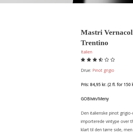
Mastri Vernacoli
Trentino
Italien
Drue:
pinot grigio
Pris: 84,95 kr. (2 fl. for 150 k
GOBIvin/Meny
Den italienske pinot grigio
importerede vintype over t
klart til den tørre side, me