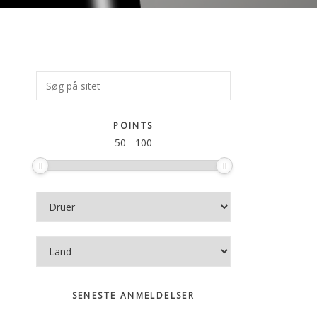
Primær
Søg
på
Sidebar
sitet
POINTS
50
-
100
SENESTE ANMELDELSER