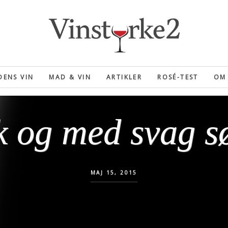
ENS VIN
MAD & VIN
ARTIKLER
ROSÉ-TEST
OM 
k og med svag 
MAJ 15, 2015