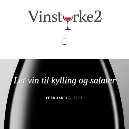
Skip
Gå
til
direkte
indhold
til
primær
sidebar
Let vin til kylling og salater
FEBRUAR 10, 2015