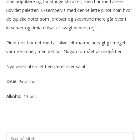
sine populære og tonstunge shiraz’er, men har med årene
udvidet paletten. Eksempelvis med denne lette pinot noir, hvor
de typiske noter som jordbær og skovbund mere går over i
kirsebær og timian tilsat et svagt peberstrejf.
Pinot noir har det med at blive lidt marmeladeagtig i meget
varme klimaer, men det har Nugan formået at undgå her.
Nyd vinen til en let fjerkræret eller salat.
Drue
: Pinot noir
Alkohol
: 13 pct.
Primær
Søg