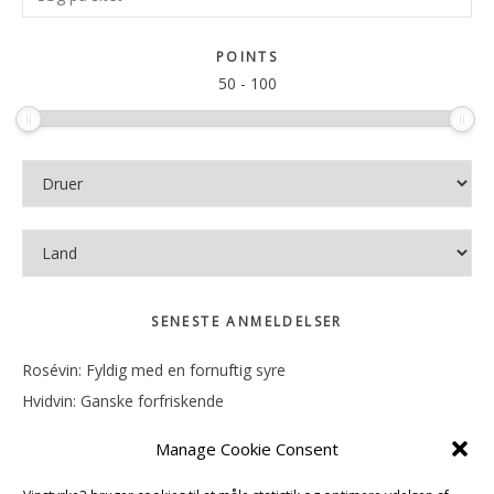
Sidebar
på
sitet
POINTS
50
-
100
SENESTE ANMELDELSER
Rosévin: Fyldig med en fornuftig syre
Hvidvin: Ganske forfriskende
Rosévin: Mineralsk og frugtig
Manage Cookie Consent
Hvidvin: Smørfedme og tropisk sødme
Rosévin: Blød, rund og sødladen