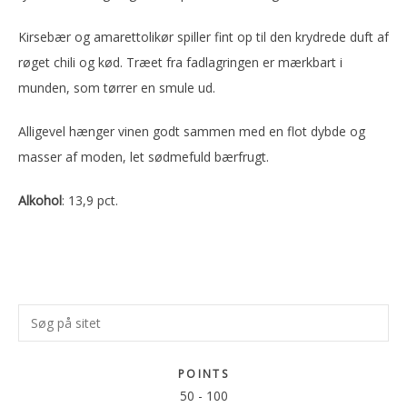
Kirsebær og amarettolikør spiller fint op til den krydrede duft af
røget chili og kød. Træet fra fadlagringen er mærkbart i
munden, som tørrer en smule ud.
Alligevel hænger vinen godt sammen med en flot dybde og
masser af moden, let sødmefuld bærfrugt.
Alkohol
: 13,9 pct.
Primær
Søg
Sidebar
på
sitet
POINTS
50
-
100