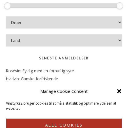
SENESTE ANMELDELSER
Rosévin: Fyldig med en fornuftig syre
Hvidvin: Ganske forfriskende
Rosévin: Mineralsk og frugtig
Manage Cookie Consent
Hvidvin: Smørfedme og tropisk sødme
Rosévin: Blød, rund og sødladen
Vinstyrke2 bruger cookies til at måle statistik og optimere ydelsen af
websitet.
ALLE COOKIES