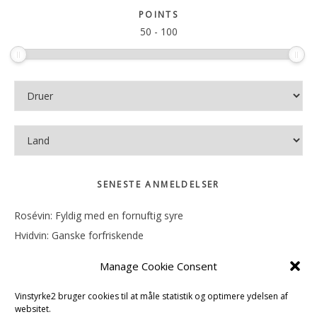
sitet
POINTS
50
-
100
SENESTE ANMELDELSER
Rosévin: Fyldig med en fornuftig syre
Hvidvin: Ganske forfriskende
Rosévin: Mineralsk og frugtig
Manage Cookie Consent
Hvidvin: Smørfedme og tropisk sødme
Rosévin: Blød, rund og sødladen
Vinstyrke2 bruger cookies til at måle statistik og optimere ydelsen af
websitet.