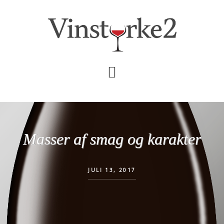
Skip
Gå
til
direkte
indhold
til
primær
sidebar
Masser af smag og karakter
JULI 13, 2017