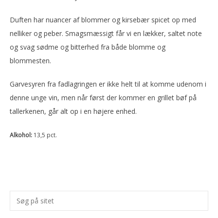
Duften har nuancer af blommer og kirsebær spicet op med
nelliker og peber. Smagsmæssigt får vi en lækker, saltet note
og svag sødme og bitterhed fra både blomme og
blommesten.
Garvesyren fra fadlagringen er ikke helt til at komme udenom i
denne unge vin, men når først der kommer en grillet bøf på
tallerkenen, går alt op i en højere enhed.
Alkohol:
13,5 pct.
Primær
Søg
Sidebar
på