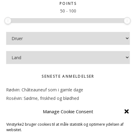
sitet
POINTS
50
-
100
SENESTE ANMELDELSER
Rødvin: Châteauneuf som i gamle dage
Rosévin: Sødme, friskhed og blødhed
Rødvin: Ren og rank
Manage Cookie Consent
Rosévin: Forfriskende bagatel
Rosévin: Sødmen hænger i munden
Vinstyrke2 bruger cookies til at måle statistik og optimere ydelsen af
websitet.