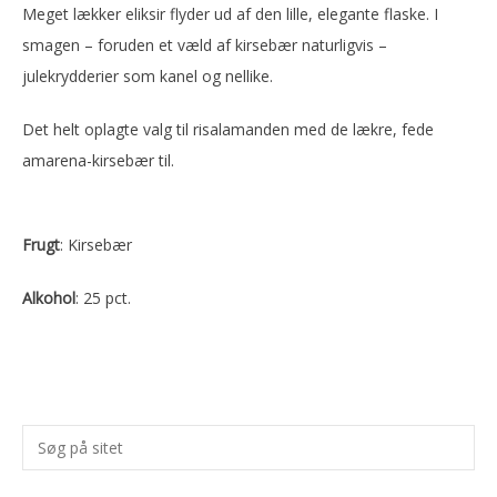
Meget lækker eliksir flyder ud af den lille, elegante flaske. I
smagen – foruden et væld af kirsebær naturligvis –
julekrydderier som kanel og nellike.
Det helt oplagte valg til risalamanden med de lækre, fede
amarena-kirsebær til.
Frugt
: Kirsebær
Alkohol
: 25 pct.
Primær
Søg
Sidebar
på