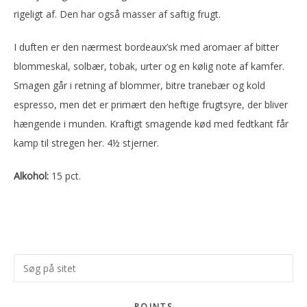
rigeligt af. Den har også masser af saftig frugt.
I duften er den nærmest bordeaux’sk med aromaer af bitter
blommeskal, solbær, tobak, urter og en kølig note af kamfer.
Smagen går i retning af blommer, bitre tranebær og kold
espresso, men det er primært den heftige frugtsyre, der bliver
hængende i munden. Kraftigt smagende kød med fedtkant får
kamp til stregen her. 4½ stjerner.
Alkohol:
15 pct.
Primær
Søg
Sidebar
på
sitet
POINTS