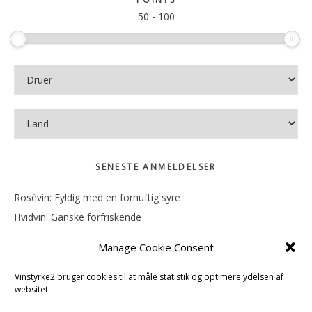
50
-
100
SENESTE ANMELDELSER
Rosévin: Fyldig med en fornuftig syre
Hvidvin: Ganske forfriskende
Rosévin: Mineralsk og frugtig
Manage Cookie Consent
Hvidvin: Smørfedme og tropisk sødme
Rosévin: Blød, rund og sødladen
Vinstyrke2 bruger cookies til at måle statistik og optimere ydelsen af
websitet.