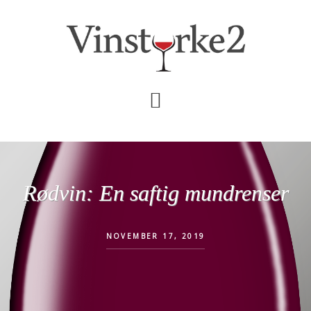
Skip
Gå
til
direkte
indhold
til
primær
sidebar
Rødvin: En saftig mundrenser
NOVEMBER 17, 2019