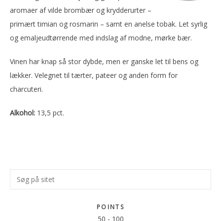
aromaer af vilde brombær og krydderurter –
primært timian og rosmarin – samt en anelse tobak. Let syrlig
og emaljeudtørrende med indslag af modne, mørke bær.
Vinen har knap så stor dybde, men er ganske let til bens og
lækker. Velegnet til tærter, pateer og anden form for
charcuteri.
Alkohol:
13,5 pct.
Primær
Søg
Sidebar
på
sitet
POINTS
50
-
100