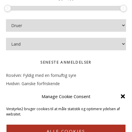
SENESTE ANMELDELSER
Rosévin: Fyldig med en fornuftig syre
Hvidvin: Ganske forfriskende
Rosévin: Mineralsk og frugtig
Manage Cookie Consent
Hvidvin: Smørfedme og tropisk sødme
Rosévin: Blød, rund og sødladen
Vinstyrke2 bruger cookies til at måle statistik og optimere ydelsen af
websitet.
ALLE COOKIES