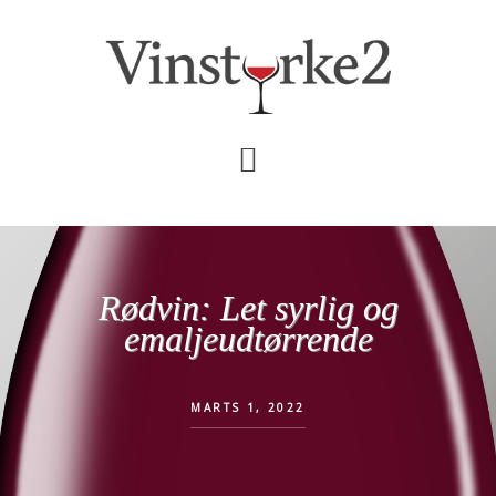
Skip
Gå
til
direkte
indhold
til
primær
sidebar
Rødvin: Let syrlig og
emaljeudtørrende
MARTS 1, 2022