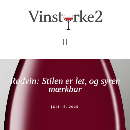
Skip
Gå
til
direkte
indhold
til
primær
sidebar
Rødvin: Stilen er let, og syren
mærkbar
JULI 15, 2025