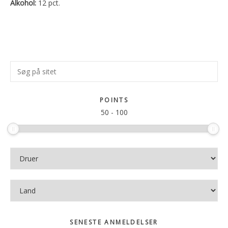
Alkohol:
12 pct.
Primær
Søg
Sidebar
på
sitet
POINTS
50
-
100
SENESTE ANMELDELSER