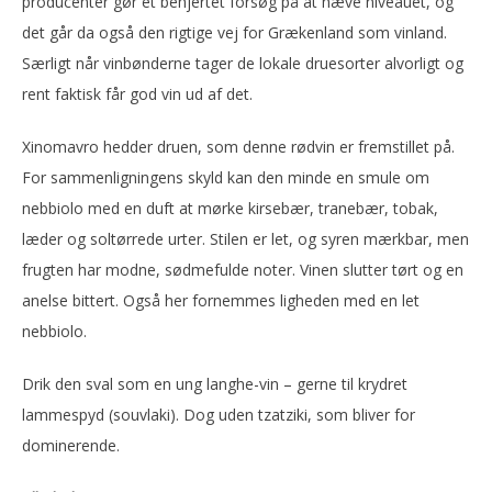
producenter gør et behjertet forsøg på at hæve niveauet, og
det går da også den rigtige vej for Grækenland som vinland.
Særligt når vinbønderne tager de lokale druesorter alvorligt og
rent faktisk får god vin ud af det.
Xinomavro hedder druen, som denne rødvin er fremstillet på.
For sammenligningens skyld kan den minde en smule om
nebbiolo med en duft at mørke kirsebær, tranebær, tobak,
læder og soltørrede urter. Stilen er let, og syren mærkbar, men
frugten har modne, sødmefulde noter. Vinen slutter tørt og en
anelse bittert. Også her fornemmes ligheden med en let
nebbiolo.
Drik den sval som en ung langhe-vin – gerne til krydret
lammespyd (souvlaki). Dog uden tzatziki, som bliver for
dominerende.