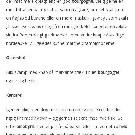
der intet mere oplagt end en god
bourgogne
. Vælg gerne en
med lidt alder på, og lad så saucen afgøre, om det skal være
en fløjlsblød beaune eller en mere maskulin gevrey , som skal i
glasset. Bordeaux er også en mulighed. Her fungerer en ældre
vin fra Pomerol rigtig udmærket, men andre knap så kraftige
bordeauxer vil ligeledes kunne matche champignonerne.
Østershat
Blid svamp med knap så markante træk. En let
bourgogne
egner sig bedst.
Kantarel
Igen en blid, men dog mere aromatisk svamp, som har det
rigtig fint med hvidvin – og gerne i selskab med hvid fisk. Se
efter
pinot gris
med et par år på bagen eller en fedmefuld
hvid
bourgogne
, der som bekendt laves på chardonnaydruen.