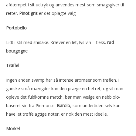
afdæmpet i sit udtryk og anvendes mest som smagsgiver til
retter.
Pinot gris
er det oplagte valg.
Portobello
Lidt i stil med shiitake. Kræver en let, lys vin – f.eks.
rød
bourgogne
.
Trøffel
Ingen anden svamp har så intense aromaer som trøflen. I
ganske små mængder kan den præge en hel ret, og vil man
opleve det fuldkomne match, bør man vælge en nebbiolo-
baseret vin fra Piemonte.
Barolo
, som undertiden selv kan
have let trøffelagtige noter, er nok den mest ideelle.
Morkel