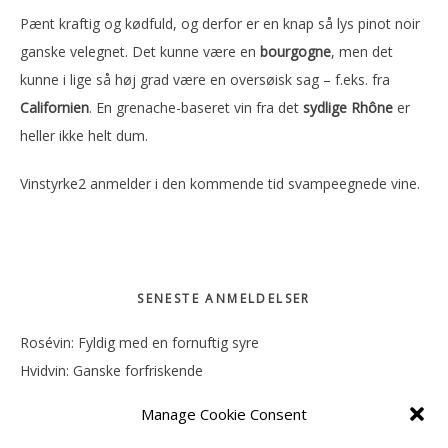
Pænt kraftig og kødfuld, og derfor er en knap så lys pinot noir
ganske velegnet. Det kunne være en
bourgogne
, men det
kunne i lige så høj grad være en oversøisk sag – f.eks. fra
Californien
. En grenache-baseret vin fra det
sydlige Rhône
er
heller ikke helt dum.
Vinstyrke2 anmelder i den kommende tid svampeegnede vine.
SENESTE ANMELDELSER
Primær
Sidebar
Rosévin: Fyldig med en fornuftig syre
Hvidvin: Ganske forfriskende
Rosévin: Mineralsk og frugtig
Manage Cookie Consent
Hvidvin: Smørfedme og tropisk sødme