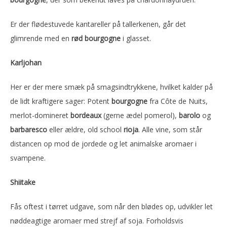
Er der flødestuvede kantareller på tallerkenen, går det
glimrende med en
rød bourgogne
i glasset.
Karljohan
Her er der mere smæk på smagsindtrykkene, hvilket kalder på
de lidt kraftigere sager: Potent
bourgogne
fra Côte de Nuits,
merlot-domineret
bordeaux
(gerne ædel pomerol),
barolo
og
barbaresco
eller ældre, old school
rioja
. Alle vine, som står
distancen op mod de jordede og let animalske aromaer i
svampene.
Shiitake
Fås oftest i tørret udgave, som når den blødes op, udvikler let
nøddeagtige aromaer med strejf af soja. Forholdsvis