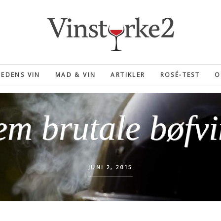
EDENS VIN
MAD & VIN
ARTIKLER
ROSÉ-TEST
O
em brutale bøfvi
JUNI 2, 2015