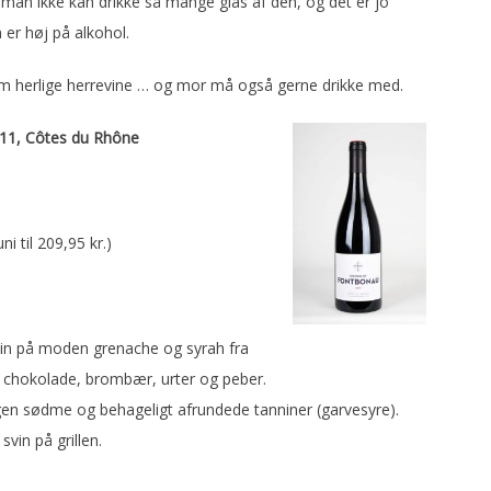
man ikke kan drikke så mange glas af den, og det er jo
 er høj på alkohol.
em herlige herrevine … og mor må også gerne drikke med.
11, Côtes du Rhône
uni til 209,95 kr.)
in på moden grenache og syrah fra
f chokolade, brombær, urter og peber.
en sødme og behageligt afrundede tanniner (garvesyre).
vin på grillen.