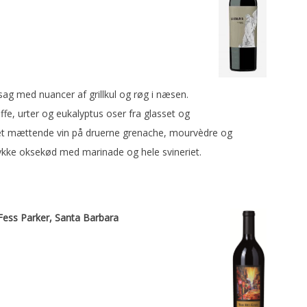
sag med nuancer af grillkul og røg i næsen.
e, urter og eukalyptus oser fra glasset og
et mættende vin på druerne grenache, mourvèdre og
tykke oksekød med marinade og hele svineriet.
Fess Parker, Santa Barbara