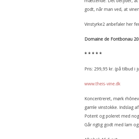
mættende. Det betyder, at 
godt, når man ved, at vinen
Vinstyrke2 anbefaler her f
Domaine de Fontbonau 20
* * * * *
Pris: 299,95 kr. (på tilbud i j
www.theis-vine.dk
Koncentreret, mørk rhônev
gamle vinstokke. Indslag a
Potent og poleret med nog
Går rigtig godt med lam og s