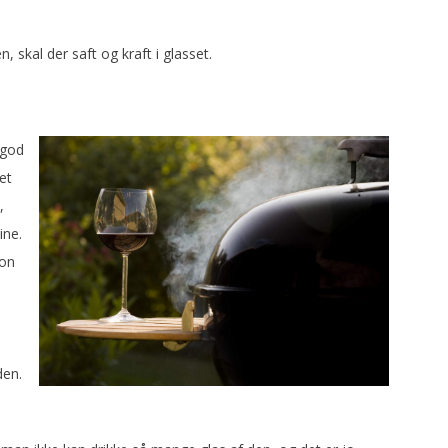
 skal der saft og kraft i glasset.
 god
et
,
ine.
ion
den.
s