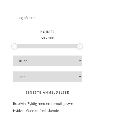
Primær
Søg
på
Sidebar
sitet
POINTS
50
-
100
SENESTE ANMELDELSER
Rosévin: Fyldig med en fornuftig syre
Hvidvin: Ganske forfriskende