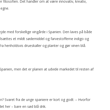
er filosofien. Det handler om at være innovativ, kreativ,
 egne.
jde med forskellige vingårde i Spanien. Den laves på både
ilsættes et mildt sødemiddel og farvestofferne indigo og
ra henholdsvis drueskaller og planter og gør vinen blå.
Spanien, men det er planen at udvide markedet til resten af
.
in? Svaret fra de unge spaniere er kort og godt: – Hvorfor
det her – bare en sød blå drik.