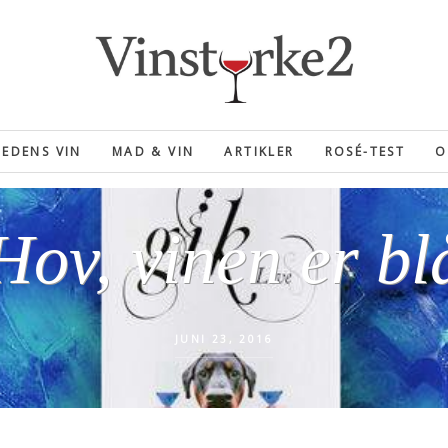
EDENS VIN
MAD & VIN
ARTIKLER
ROSÉ-TEST
O
Hov, vinen er bl
JUNI 23, 2016