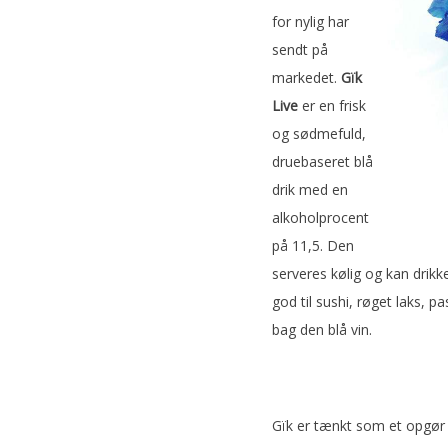
for nylig har
sendt på
markedet.
Gïk
Live
er en frisk
og sødmefuld,
druebaseret blå
drik med en
alkoholprocent
på 11,5. Den
serveres kølig og kan drikk
god til sushi, røget laks,
bag den blå vin.
Gïk er tænkt som et opgør 