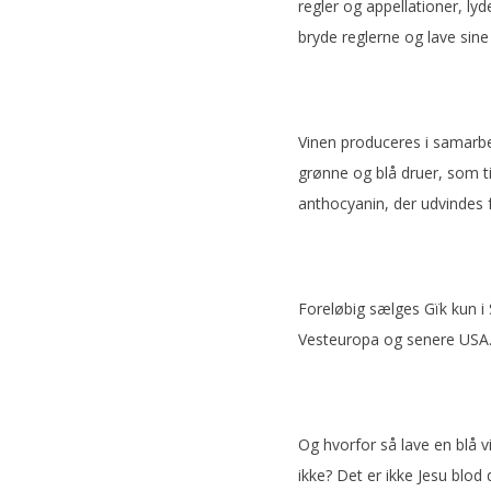
regler og appellationer, lyd
bryde reglerne og lave sine
Vinen produceres i samarbe
grønne og blå druer, som t
anthocyanin, der udvindes f
Foreløbig sælges Gïk kun i 
Vesteuropa og senere USA
Og hvorfor så lave en blå v
ikke? Det er ikke Jesu blod 