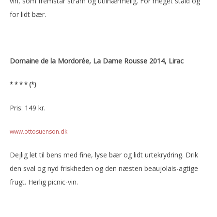
vin, som fremstår stram og utilnærmelig. For meget stald og
for lidt bær.
Domaine de la Mordorée, La Dame Rousse 2014, Lirac
* * * * (*)
Pris: 149 kr.
www.ottosuenson.dk
Dejlig let til bens med fine, lyse bær og lidt urtekrydring. Drik
den sval og nyd friskheden og den næsten beaujolais-agtige
frugt. Herlig picnic-vin.