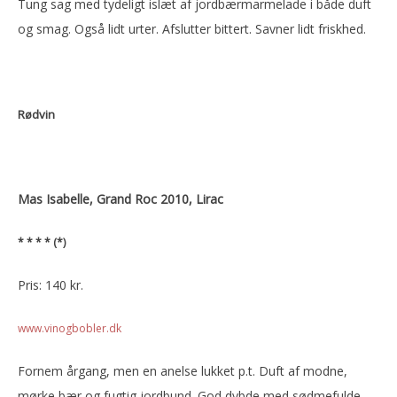
Tung sag med tydeligt islæt af jordbærmarmelade i både duft
og smag. Også lidt urter. Afslutter bittert. Savner lidt friskhed.
Rødvin
Mas Isabelle, Grand Roc 2010, Lirac
* * * * (*)
Pris: 140 kr.
www.vinogbobler.dk
Fornem årgang, men en anelse lukket p.t. Duft af modne,
mørke bær og fugtig jordbund. God dybde med sødmefulde