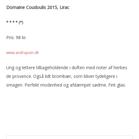
Domaine Coudoulis 2015, Lirac
* * * * (*)
Pris: 98 kr.
www.andrupvin.dk
Ung og lettere tilbageholdende i duften med noter af herbes
de provence. Også lidt brombær, som bliver tydeligere i
smagen. Perfekt modenhed og afdæmpet sødme. Fint glas.
Primær