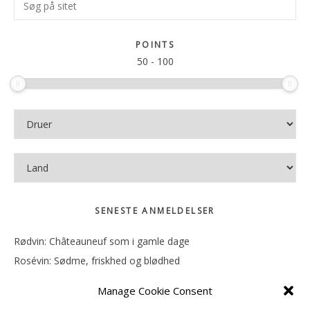
Søg
Sidebar
på
sitet
POINTS
50
-
100
SENESTE ANMELDELSER
Rødvin: Châteauneuf som i gamle dage
Rosévin: Sødme, friskhed og blødhed
Rødvin: Ren og rank
Manage Cookie Consent
Rosévin: Forfriskende bagatel