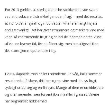
For 2013 gælder, at særlig grenache-stokkene havde svært
ved at producere tilstrækkelig moden frugt – med det resultat,
at indholdet af syrah og mourvèdre i vinene er langt højere
end sædvanligt. Det har givet strammere og mørkere vine med
knap så charmerende frugt og en hel del pebrede noter. Visse
af vinene kræver tid, før de åbner sig, men har alligevel ikke
det store gemmepotentiale i sig.
I 2014 klappede man heller i hænderne. En våd, kølig sommer
resulterede i friskere, drik-her-og-nu-vine med let, lys frugt,
tydeligt urtepræg og en fin syre. Mange af dem er umiddelbare
og charmerende, men forvent ikke mirakler i glasset. Vinene
har begrænset holdbarhed.