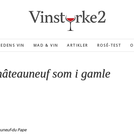
EDENS VIN
MAD & VIN
ARTIKLER
ROSÉ-TEST
O
âteauneuf som i gamle
auneuf-du Pape