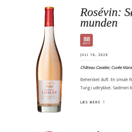
Rosévin: 
munden
88
JULI 14, 2026
Château Cavalier, Cuvée Mara
Behersket duft. En smule f
Tung i udtrykket. Sødmen 
LÆS MERE