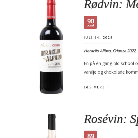
Rødvin: M
90
JULI 14, 2026
Heraclio Alfaro, Crianza 2022, 
En på én gang old school o
vanilje og chokolade komm
LÆS MERE
Rosévin: S
89