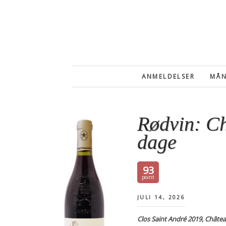
Skip
Gå
til
direkte
indhold
til
primær
sidebar
ANMELDELSER
MÅN
Rødvin: Ch
dage
93
JULI 14, 2026
Clos Saint André 2019, Châte