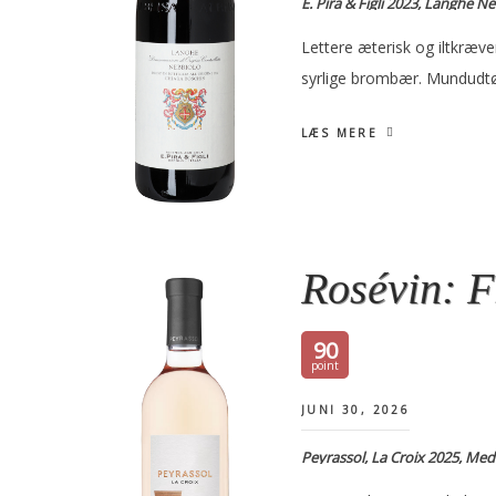
E. Pira & Figli 2023, Langhe N
Lettere æterisk og iltkræv
syrlige brombær. Mundudtø
LÆS MERE
Rosévin: F
90
JUNI 30, 2026
Peyrassol, La Croix 2025, Me