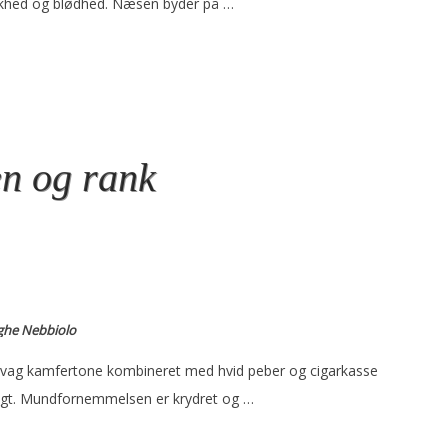
skhed og blødhed. Næsen byder på …
n og rank
anghe Nebbiolo
 svag kamfertone kombineret med hvid peber og cigarkasse
frugt. Mundfornemmelsen er krydret og …