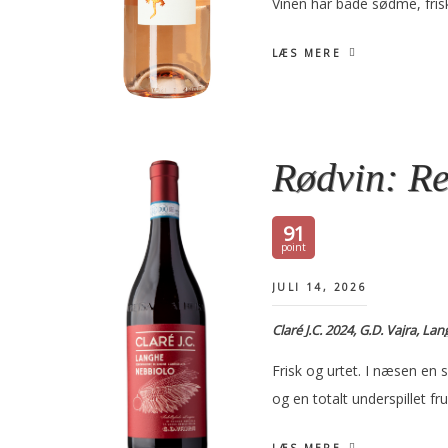
Vinen har både sødme, fri
LÆS MERE
Rødvin: Re
91
JULI 14, 2026
Claré J.C. 2024, G.D. Vajra, L
Frisk og urtet. I næsen en
og en totalt underspillet 