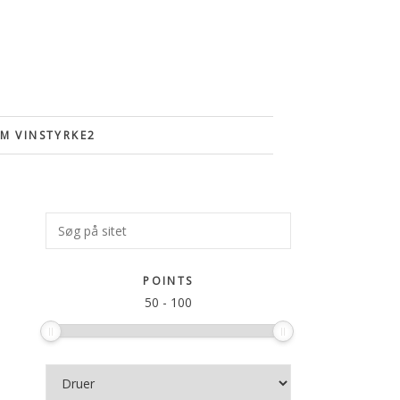
M VINSTYRKE2
Primær
Søg
på
Sidebar
sitet
POINTS
50
-
100