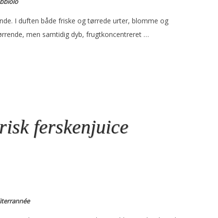
ebbiolo
ende. I duften både friske og tørrede urter, blomme og
rrende, men samtidig dyb, frugtkoncentreret …
risk ferskenjuice
diterrannée