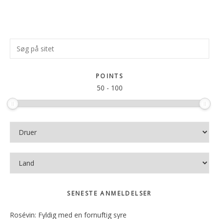
Primær
Søg
Sidebar
på
sitet
POINTS
50
-
100
SENESTE ANMELDELSER
Rosévin: Fyldig med en fornuftig syre