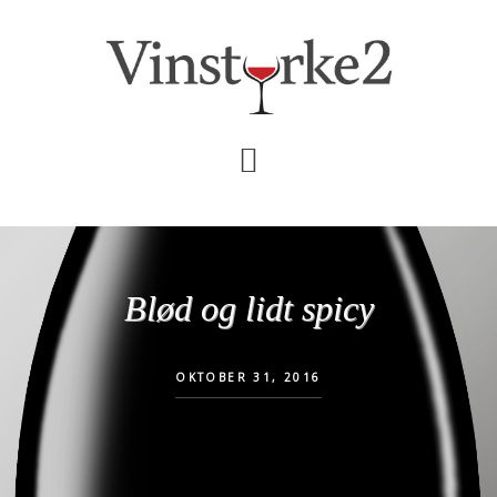
Skip
Gå
til
direkte
indhold
til
primær
sidebar
Blød og lidt spicy
OKTOBER 31, 2016