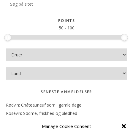
Søg
Sidebar
på
sitet
POINTS
50
-
100
SENESTE ANMELDELSER
Rødvin: Châteauneuf som i gamle dage
Rosévin: Sødme, friskhed og blødhed
Rødvin: Ren og rank
Manage Cookie Consent
Rosévin: Forfriskende bagatel