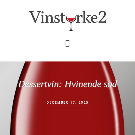
Skip
Gå
til
direkte
indhold
til
primær
sidebar
Dessertvin: Hvinende sød
DECEMBER 17, 2025