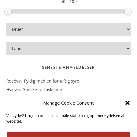
50
-
100
SENESTE ANMELDELSER
Rosévin: Fyldig med en fornuftig syre
Hvidvin: Ganske forfriskende
Rosévin: Mineralsk og frugtig
Manage Cookie Consent
Hvidvin: Smørfedme og tropisk sødme
Rosévin: Blød, rund og sødladen
Vinstyrke2 bruger cookies til at måle statistik og optimere ydelsen af
websitet.