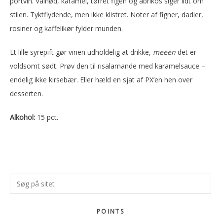
portvin. Valnød, karamel, tørret figen og abrikos siger lidt om
stilen. Tyktflydende, men ikke klistret. Noter af figner, dadler,
rosiner og kaffelikør fylder munden.
Et lille syrepift gør vinen udholdelig at drikke,
meeen
det er
voldsomt sødt. Prøv den til risalamande med karamelsauce –
endelig ikke kirsebær. Eller hæld en sjat af PX’en hen over
desserten.
Alkohol:
15 pct.
Primær
Søg
Sidebar
på
sitet
POINTS