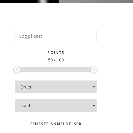
Primær
Søg
på
Sidebar
sitet
POINTS
50
-
100
SENESTE ANMELDELSER