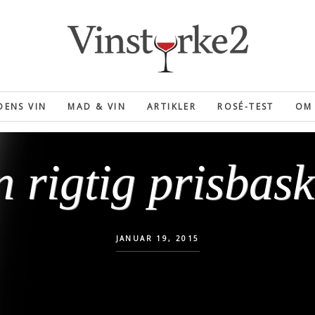
ENS VIN
MAD & VIN
ARTIKLER
ROSÉ-TEST
OM 
 rigtig prisbas
JANUAR 19, 2015