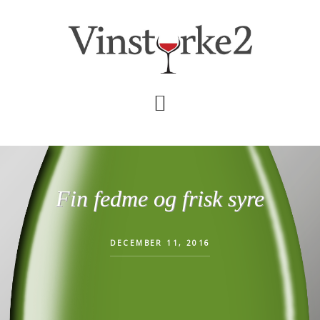
Skip
Gå
til
direkte
indhold
til
primær
sidebar
Fin fedme og frisk syre
DECEMBER 11, 2016