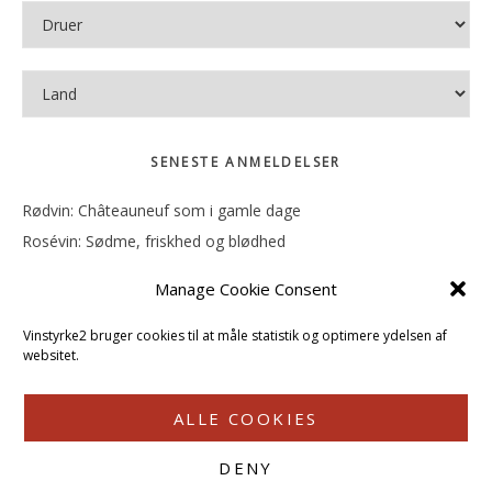
SENESTE ANMELDELSER
Rødvin: Châteauneuf som i gamle dage
Rosévin: Sødme, friskhed og blødhed
Rødvin: Ren og rank
Manage Cookie Consent
Rosévin: Forfriskende bagatel
Rosévin: Sødmen hænger i munden
Vinstyrke2 bruger cookies til at måle statistik og optimere ydelsen af
websitet.
ALLE COOKIES
DENY
COPYRIGHT © 2026 · VINSTYRKE2