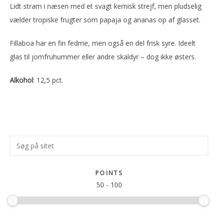
Lidt stram i næsen med et svagt kemisk strejf, men pludselig
vælder tropiske frugter som papaja og ananas op af glasset.
Fillaboa har en fin fedme, men også en del frisk syre. Ideelt
glas til jomfruhummer eller andre skaldyr – dog ikke østers.
Alkohol
: 12,5 pct.
Primær
Søg
Sidebar
på
sitet
POINTS
50
-
100