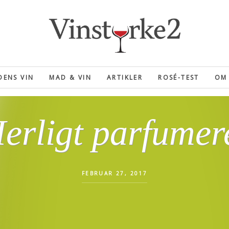
ENS VIN
MAD & VIN
ARTIKLER
ROSÉ-TEST
OM 
erligt parfumer
FEBRUAR 27, 2017