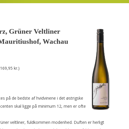
rz, Grüner Veltliner
Mauritiushof, Wachau
 169,95 kr.)
 på de bedste af hvidvinene i det østrigske
ocenten skal ligge på minimum 12, men er ofte
üner veltliner, fuldkommen modenhed. Duften er herligt