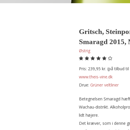
Gritsch, Steinpo
Smaragd 2015, 
Østrig
Pris: 239,95 kr. (på tilbud til
www.theis-vine.dk
Drue:
grüner veltliner
Betegnelsen Smaragd hæftes
Wachau-distrikt. Alkoholpr
lidt højere.
Det kræver, som i denne gr