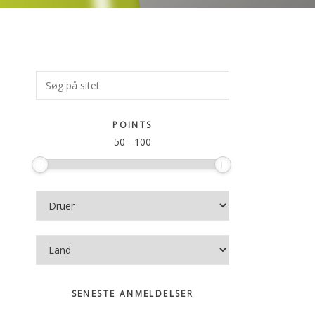
Primær
Søg
på
Sidebar
sitet
POINTS
50
-
100
SENESTE ANMELDELSER