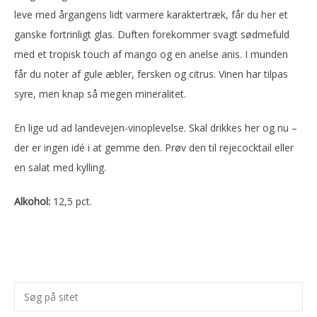
leve med årgangens lidt varmere karaktertræk, får du her et
ganske fortrinligt glas. Duften forekommer svagt sødmefuld
med et tropisk touch af mango og en anelse anis. I munden
får du noter af gule æbler, fersken og citrus. Vinen har tilpas
syre, men knap så megen mineralitet.
En lige ud ad landevejen-vinoplevelse. Skal drikkes her og nu –
der er ingen idé i at gemme den. Prøv den til rejecocktail eller
en salat med kylling.
Alkohol:
12,5 pct.
Primær
Søg
Sidebar
på