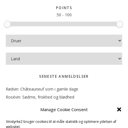
sitet
POINTS
50
-
100
SENESTE ANMELDELSER
Rødvin: Châteauneuf som i gamle dage
Rosévin: Sødme, friskhed og blødhed
Rødvin: Ren og rank
Manage Cookie Consent
Rosévin: Forfriskende bagatel
Rosévin: Sødmen hænger i munden
Vinstyrke2 bruger cookies til at måle statistik og optimere ydelsen af
websitet.