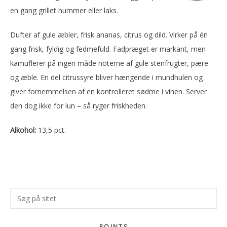
en gang grillet hummer eller laks.
Dufter af gule æbler, frisk ananas, citrus og dild. Virker på én
gang frisk, fyldig og fedmefuld. Fadpræget er markant, men
kamuflerer på ingen måde noterne af gule stenfrugter, pære
og æble. En del citrussyre bliver hængende i mundhulen og
giver fornemmelsen af en kontrolleret sødme i vinen. Server
den dog ikke for lun – så ryger friskheden.
Alkohol:
13,5 pct.
Primær
Søg
Sidebar
på
sitet
POINTS