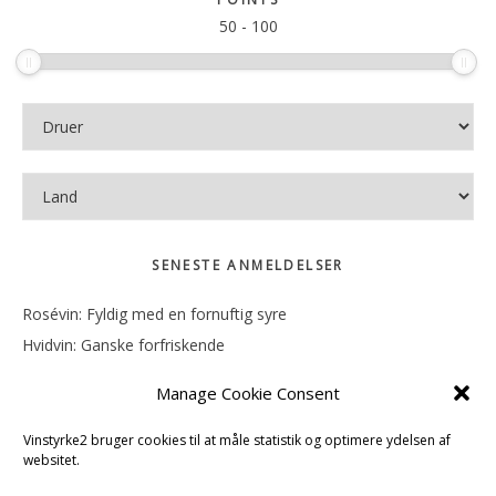
50
-
100
SENESTE ANMELDELSER
Rosévin: Fyldig med en fornuftig syre
Hvidvin: Ganske forfriskende
Rosévin: Mineralsk og frugtig
Manage Cookie Consent
Hvidvin: Smørfedme og tropisk sødme
Rosévin: Blød, rund og sødladen
Vinstyrke2 bruger cookies til at måle statistik og optimere ydelsen af
websitet.