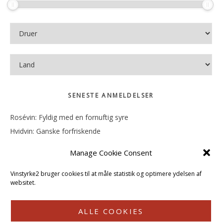
SENESTE ANMELDELSER
Rosévin: Fyldig med en fornuftig syre
Hvidvin: Ganske forfriskende
Rosévin: Mineralsk og frugtig
Manage Cookie Consent
Hvidvin: Smørfedme og tropisk sødme
Rosévin: Blød, rund og sødladen
Vinstyrke2 bruger cookies til at måle statistik og optimere ydelsen af
websitet.
ALLE COOKIES