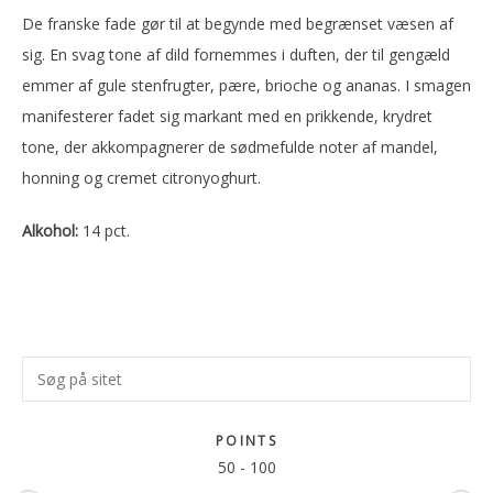
De franske fade gør til at begynde med begrænset væsen af
sig. En svag tone af dild fornemmes i duften, der til gengæld
emmer af gule stenfrugter, pære, brioche og ananas. I smagen
manifesterer fadet sig markant med en prikkende, krydret
tone, der akkompagnerer de sødmefulde noter af mandel,
honning og cremet citronyoghurt.
Alkohol:
14 pct.
Primær
Søg
Sidebar
på
sitet
POINTS
50
-
100