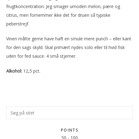
frugtkoncentration. Jeg smager umoden melon, pære og
citrus, men fornemmer ikke det for druen så typiske
peberstrejf.
Vinen måtte gerne have haft en smule mere punch – eller kant
for den sags skyld. Skal primært nydes solo eller til hvid fisk
uden for fed sauce. 4 små stjerner.
Alkohol:
12,5 pct.
Primær
Søg
Sidebar
på
sitet
POINTS
50
-
100