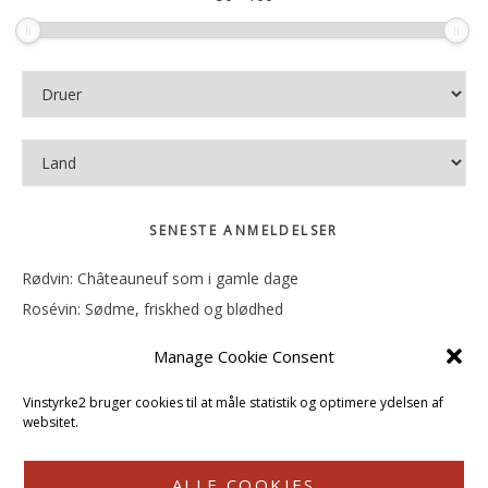
SENESTE ANMELDELSER
Rødvin: Châteauneuf som i gamle dage
Rosévin: Sødme, friskhed og blødhed
Rødvin: Ren og rank
Manage Cookie Consent
Rosévin: Forfriskende bagatel
Rosévin: Sødmen hænger i munden
Vinstyrke2 bruger cookies til at måle statistik og optimere ydelsen af
websitet.
ALLE COOKIES