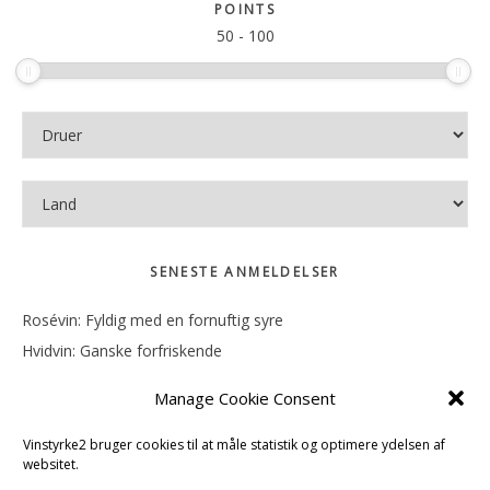
sitet
POINTS
50
-
100
SENESTE ANMELDELSER
Rosévin: Fyldig med en fornuftig syre
Hvidvin: Ganske forfriskende
Rosévin: Mineralsk og frugtig
Manage Cookie Consent
Hvidvin: Smørfedme og tropisk sødme
Rosévin: Blød, rund og sødladen
Vinstyrke2 bruger cookies til at måle statistik og optimere ydelsen af
websitet.