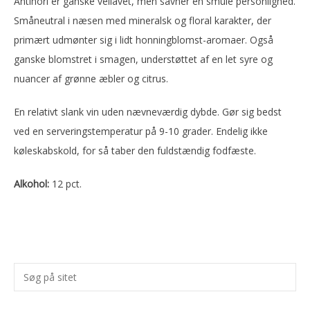
Antinori er ganske vellavet, men savner en smule personlighed.
Småneutral i næsen med mineralsk og floral karakter, der
primært udmønter sig i lidt honningblomst-aromaer. Også
ganske blomstret i smagen, understøttet af en let syre og
nuancer af grønne æbler og citrus.
En relativt slank vin uden nævneværdig dybde. Gør sig bedst
ved en serveringstemperatur på 9-10 grader. Endelig ikke
køleskabskold, for så taber den fuldstændig fodfæste.
Alkohol:
12 pct.
Primær
Søg
Sidebar
på