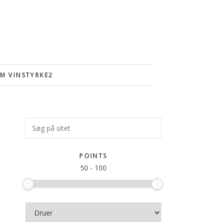
M VINSTYRKE2
Primær
Søg
på
Sidebar
sitet
POINTS
50
-
100