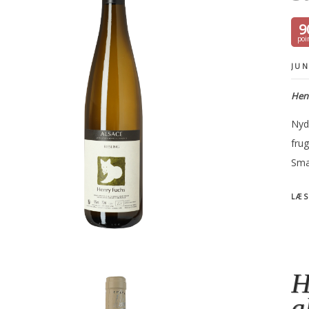
9
JUN
Henr
Nyde
frug
Sma
LÆS
H
a