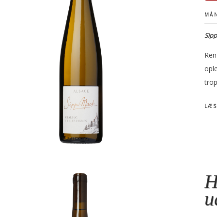
MÅN
Sipp
Ren 
opl
trop
LÆS
H
u