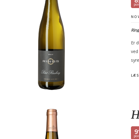
8
NOV
Ring
Er d
ved 
syre
LÆS
H
9