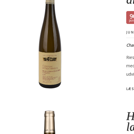
9
JUN
Chat
Rie
med
udvi
LÆS
H
l