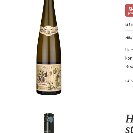
9
MÅN
Albe
Uden
kons
Box
LÆS
H
s