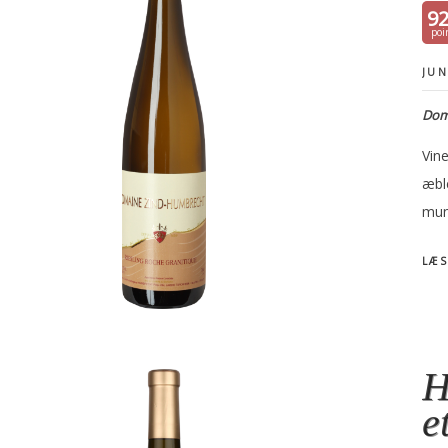
9
JUN
Doma
Vine
æble
mun
LÆS
H
e