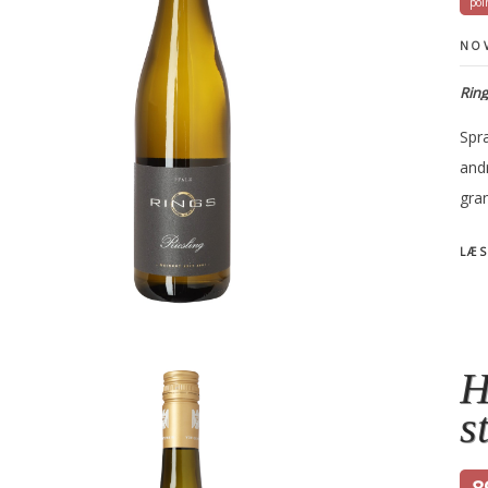
NOV
Ring
Spræ
andr
gran
LÆS
H
s