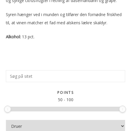
og syrlige citrusfrugter i retning af dåsemandarin og grape.
Syren hænger ved i munden og tilfører den fornødne friskhed
til, at vinen matcher et fad med alskens lækre skaldyr.
Alkohol:
13 pct.
Primær
Søg
Sidebar
på
sitet
POINTS
50
-
100