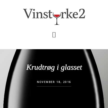
Skip
Gå
til
direkte
indhold
til
primær
sidebar
Krudtrøg i glasset
NOVEMBER 18, 2016