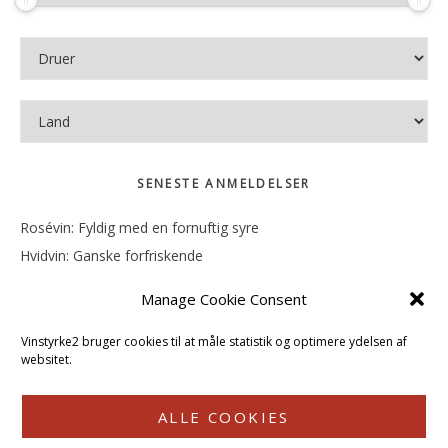
SENESTE ANMELDELSER
Rosévin: Fyldig med en fornuftig syre
Hvidvin: Ganske forfriskende
Rosévin: Mineralsk og frugtig
Manage Cookie Consent
Hvidvin: Smørfedme og tropisk sødme
Rosévin: Blød, rund og sødladen
Vinstyrke2 bruger cookies til at måle statistik og optimere ydelsen af
websitet.
ALLE COOKIES