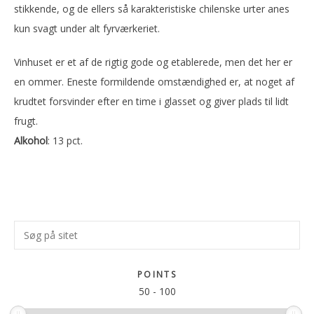
stikkende, og de ellers så karakteristiske chilenske urter anes
kun svagt under alt fyrværkeriet.
Vinhuset er et af de rigtig gode og etablerede, men det her er
en ommer. Eneste formildende omstændighed er, at noget af
krudtet forsvinder efter en time i glasset og giver plads til lidt
frugt.
Alkohol
: 13 pct.
Primær
Søg
Sidebar
på
sitet
POINTS
50
-
100