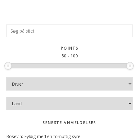
Primær
Søg
Sidebar
på
sitet
POINTS
50
-
100
SENESTE ANMELDELSER
Rosévin: Fyldig med en fornuftig syre