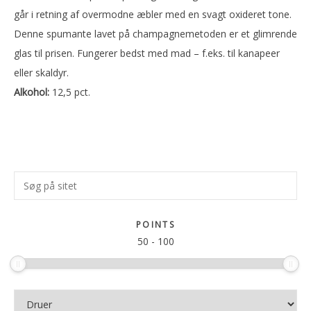
går i retning af overmodne æbler med en svagt oxideret tone.
Denne spumante lavet på champagnemetoden er et glimrende
glas til prisen. Fungerer bedst med mad – f.eks. til kanapeer
eller skaldyr.
Alkohol:
12,5 pct.
Primær
Søg
Sidebar
på
sitet
POINTS
50
-
100