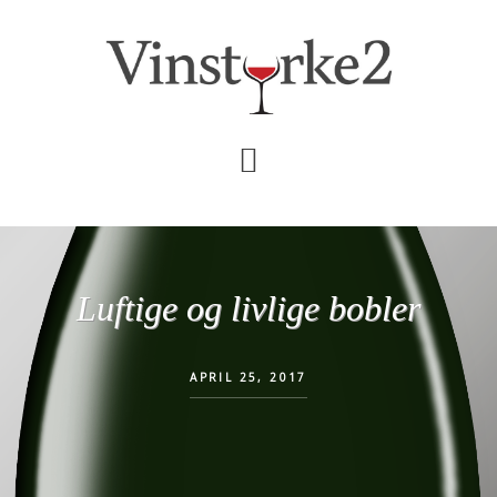
Skip
Gå
til
direkte
indhold
til
primær
sidebar
Luftige og livlige bobler
APRIL 25, 2017