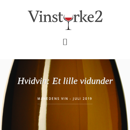
Skip
Gå
til
direkte
indhold
til
primær
sidebar
Hvidvin: Et lille vidunder
MÅNEDENS VIN - JULI 2019