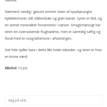
Vauvise.
Nærmest vandig i glasset emmer vinen af nyudsprungne
hyldeblomster, lidt stikkelsbær og grøn banan. Syren er blid, og
en stenet mineralitet fornemmes i næsen. Smagsmæssigt har
vinen en overraskende frugtsødme, men er samtidig saftig og
floral med en svag bittertone i afslutningen.
Det hele spiller bare i dette lille hvide vidunder, og vinen er hver
en krone værd.
Alkohol:
13 pct.
Primær
Søg
Sidebar
på