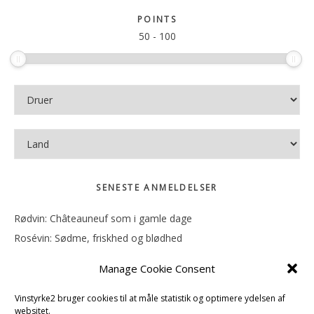
sitet
POINTS
50
-
100
SENESTE ANMELDELSER
Rødvin: Châteauneuf som i gamle dage
Rosévin: Sødme, friskhed og blødhed
Rødvin: Ren og rank
Manage Cookie Consent
Rosévin: Forfriskende bagatel
Rosévin: Sødmen hænger i munden
Vinstyrke2 bruger cookies til at måle statistik og optimere ydelsen af
websitet.