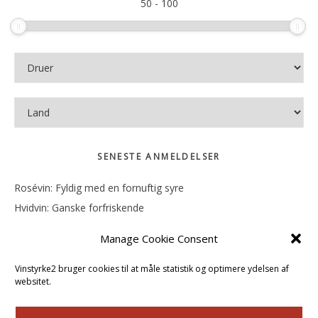
50
-
100
SENESTE ANMELDELSER
Rosévin: Fyldig med en fornuftig syre
Hvidvin: Ganske forfriskende
Rosévin: Mineralsk og frugtig
Manage Cookie Consent
Hvidvin: Smørfedme og tropisk sødme
Rosévin: Blød, rund og sødladen
Vinstyrke2 bruger cookies til at måle statistik og optimere ydelsen af
websitet.