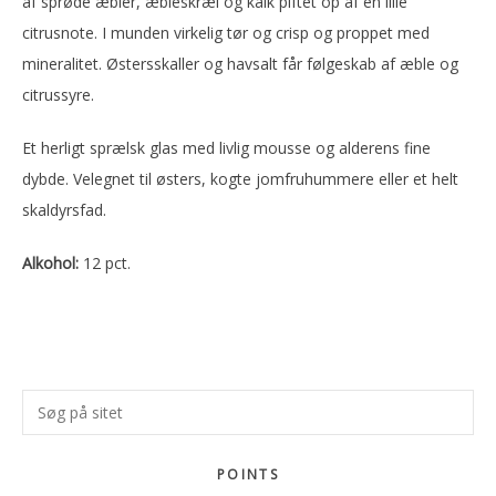
af sprøde æbler, æbleskræl og kalk piftet op af en lille
citrusnote. I munden virkelig tør og crisp og proppet med
mineralitet. Østersskaller og havsalt får følgeskab af æble og
citrussyre.
Et herligt sprælsk glas med livlig mousse og alderens fine
dybde. Velegnet til østers, kogte jomfruhummere eller et helt
skaldyrsfad.
Alkohol:
12 pct.
Primær
Søg
Sidebar
på
sitet
POINTS