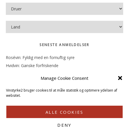
SENESTE ANMELDELSER
Rosévin: Fyldig med en fornuftig syre
Hvidvin: Ganske forfriskende
Rosévin: Mineralsk og frugtig
Manage Cookie Consent
Hvidvin: Smørfedme og tropisk sødme
Rosévin: Blød, rund og sødladen
Vinstyrke2 bruger cookies til at måle statistik og optimere ydelsen af
websitet.
ALLE COOKIES
DENY
COPYRIGHT © 2026 · VINSTYRKE2