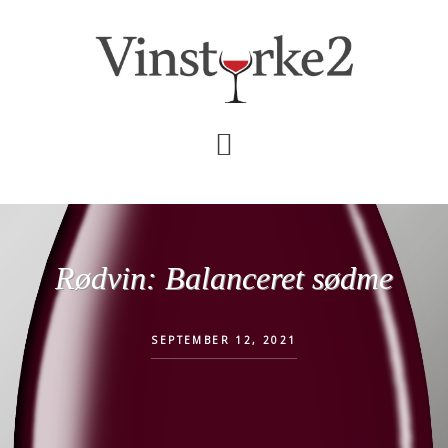
Skip
Gå
til
direkte
indhold
til
primær
sidebar
Rødvin: Balanceret sødme
SEPTEMBER 12, 2021