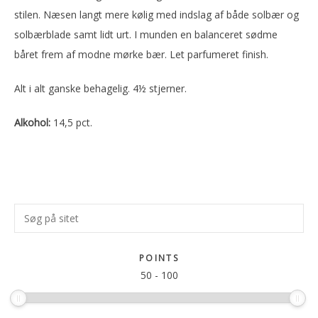
stilen. Næsen langt mere kølig med indslag af både solbær og
solbærblade samt lidt urt. I munden en balanceret sødme
båret frem af modne mørke bær. Let parfumeret finish.
Alt i alt ganske behagelig. 4½ stjerner.
Alkohol:
14,5 pct.
Primær
Søg
Sidebar
på
sitet
POINTS
50
-
100