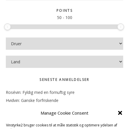
Sidebar
på
sitet
POINTS
50
-
100
SENESTE ANMELDELSER
Rosévin: Fyldig med en fornuftig syre
Hvidvin: Ganske forfriskende
Rosévin: Mineralsk og frugtig
Manage Cookie Consent
Hvidvin: Smørfedme og tropisk sødme
Rosévin: Blød, rund og sødladen
Vinstyrke2 bruger cookies til at måle statistik og optimere ydelsen af