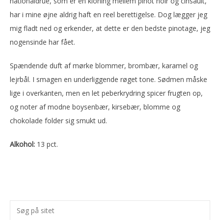
nationaldrue, som er en kloning mellem pinot noir og cinsault,
har i mine øjne aldrig haft en reel berettigelse. Dog lægger jeg
mig fladt ned og erkender, at dette er den bedste pinotage, jeg
nogensinde har fået.
Spændende duft af mørke blommer, brombær, karamel og
lejrbål. I smagen en underliggende røget tone. Sødmen måske
lige i overkanten, men en let peberkrydring spicer frugten op,
og noter af modne boysenbær, kirsebær, blomme og
chokolade folder sig smukt ud.
Alkohol:
13 pct.
Primær
Søg