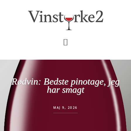
Skip
Gå
til
direkte
indhold
til
primær
sidebar
Rødvin: Bedste pinotage, jeg
har smagt
MAJ 9, 2026