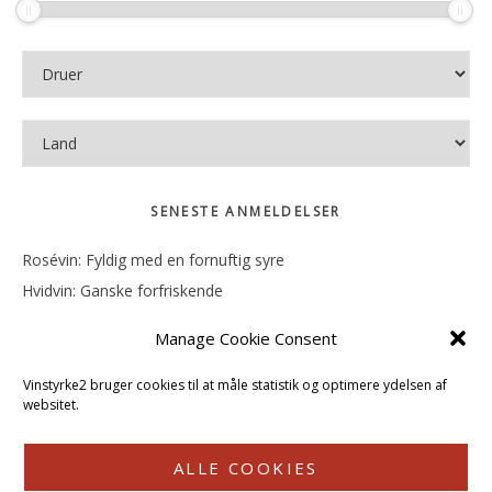
SENESTE ANMELDELSER
Rosévin: Fyldig med en fornuftig syre
Hvidvin: Ganske forfriskende
Rosévin: Mineralsk og frugtig
Manage Cookie Consent
Hvidvin: Smørfedme og tropisk sødme
Rosévin: Blød, rund og sødladen
Vinstyrke2 bruger cookies til at måle statistik og optimere ydelsen af
websitet.
ALLE COOKIES