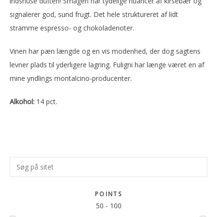
indsnuse duften! Smagen har tydelige nuancer af kirsebær og
signalerer god, sund frugt. Det hele struktureret af lidt
stramme espresso- og chokoladenoter.
Vinen har pæn længde og en vis modenhed, der dog sagtens
levner plads til yderligere lagring. Fuligni har længe været en af
mine yndlings montalcino-producenter.
Alkohol:
14 pct.
Primær
Søg
Sidebar
på
sitet
POINTS
50
-
100