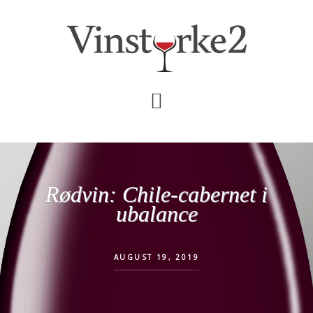
Skip
Gå
til
direkte
indhold
til
primær
sidebar
Rødvin: Chile-cabernet i
ubalance
AUGUST 19, 2019