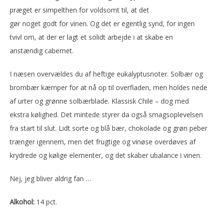
præget er simpelthen for voldsomt til, at det
gør noget godt for vinen. Og det er egentlig synd, for ingen
tvivl om, at der er lagt et solidt arbejde i at skabe en
anstændig cabernet.
I næsen overvældes du af heftige eukalyptusnoter. Solbær og
brombær kæmper for at nå op til overfladen, men holdes nede
af urter og grønne solbærblade. Klassisk Chile – dog med
ekstra kølighed. Det mintede styrer da også smagsoplevelsen
fra start til slut. Lidt sorte og blå bær, chokolade og grøn peber
trænger igennem, men det frugtige og vinøse overdøves af
krydrede og kølige elementer, og det skaber ubalance i vinen.
Nej, jeg bliver aldrig fan …
Alkohol:
14 pct.