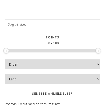
Primær
Søg
Sidebar
på
sitet
POINTS
50
-
100
SENESTE ANMELDELSER
Rosévin: Fyldig med en fornuftig syre