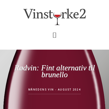
Skip
Gå
til
direkte
indhold
til
primær
sidebar
Rødvin: Fint alternativ til
brunello
MÅNEDENS VIN - AUGUST 2024