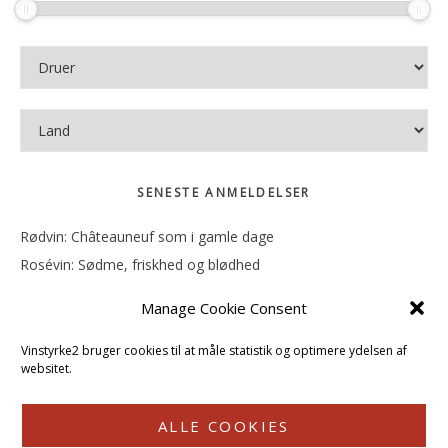
SENESTE ANMELDELSER
Rødvin: Châteauneuf som i gamle dage
Rosévin: Sødme, friskhed og blødhed
Rødvin: Ren og rank
Manage Cookie Consent
Rosévin: Forfriskende bagatel
Rosévin: Sødmen hænger i munden
Vinstyrke2 bruger cookies til at måle statistik og optimere ydelsen af
websitet.
ALLE COOKIES