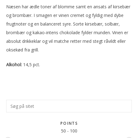
Næsen har ædle toner af blomme samt en ansats af kirsebær
og brombær. I smagen er vinen cremet og fyldig med dybe
frugtnoter og en balanceret syre. Sorte kirsebær, solbær,
brombær og kakao-intens chokolade fylder munden. Vinen er
absolut drikkeklar og vil matche retter med stegt råvildt eller
oksekød fra grill.
Alkohol:
14,5 pct.
Primær
Søg
Sidebar
på
sitet
POINTS
50
-
100