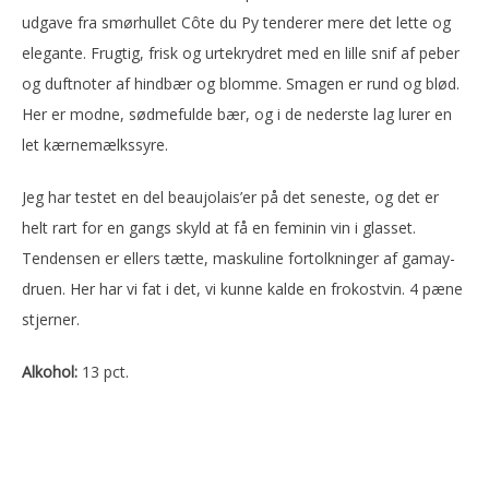
udgave fra smørhullet Côte du Py tenderer mere det lette og
elegante. Frugtig, frisk og urtekrydret med en lille snif af peber
og duftnoter af hindbær og blomme. Smagen er rund og blød.
Her er modne, sødmefulde bær, og i de nederste lag lurer en
let kærnemælkssyre.
Jeg har testet en del beaujolais’er på det seneste, og det er
helt rart for en gangs skyld at få en feminin vin i glasset.
Tendensen er ellers tætte, maskuline fortolkninger af gamay-
druen. Her har vi fat i det, vi kunne kalde en frokostvin. 4 pæne
stjerner.
Alkohol:
13 pct.