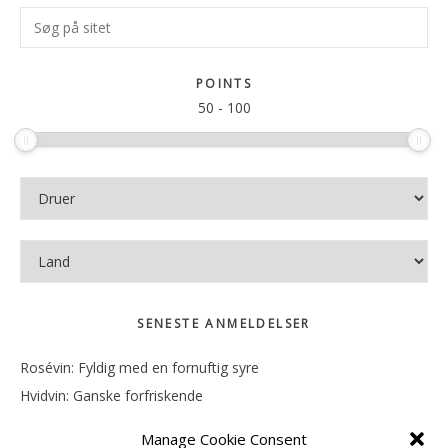
Primær
Søg
Sidebar
på
sitet
POINTS
50
-
100
SENESTE ANMELDELSER
Rosévin: Fyldig med en fornuftig syre
Hvidvin: Ganske forfriskende
Rosévin: Mineralsk og frugtig
Manage Cookie Consent