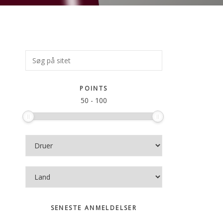
Primær
Søg
på
Sidebar
sitet
POINTS
50
-
100
SENESTE ANMELDELSER