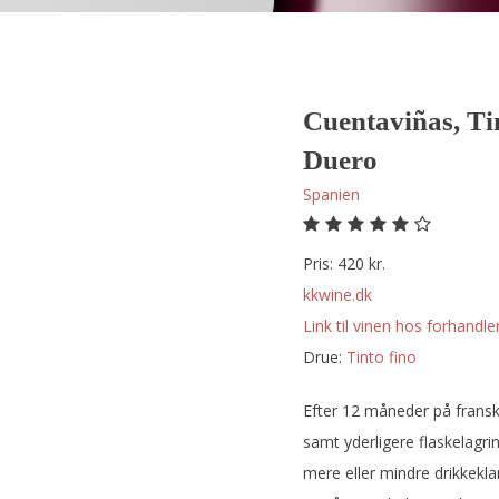
Cuentaviñas, Ti
Duero
Spanien
Pris: 420 kr.
kkwine.dk
Link til vinen hos forhandler
Drue:
tinto fino
Efter 12 måneder på frans
samt yderligere flaskelagr
mere eller mindre drikkeklar