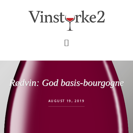
Skip
Gå
til
direkte
indhold
til
primær
sidebar
Rødvin: God basis-bourgogne
AUGUST 19, 2019