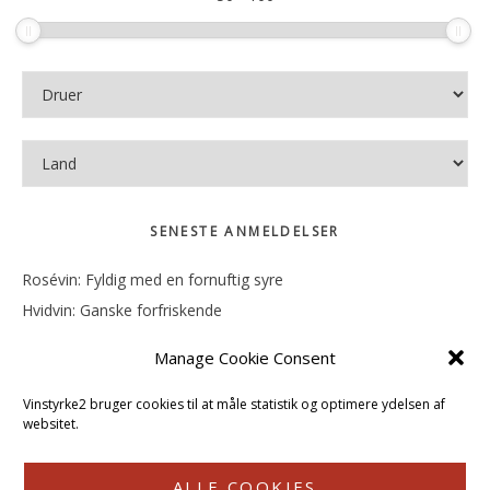
SENESTE ANMELDELSER
Rosévin: Fyldig med en fornuftig syre
Hvidvin: Ganske forfriskende
Rosévin: Mineralsk og frugtig
Manage Cookie Consent
Hvidvin: Smørfedme og tropisk sødme
Rosévin: Blød, rund og sødladen
Vinstyrke2 bruger cookies til at måle statistik og optimere ydelsen af
websitet.
ALLE COOKIES