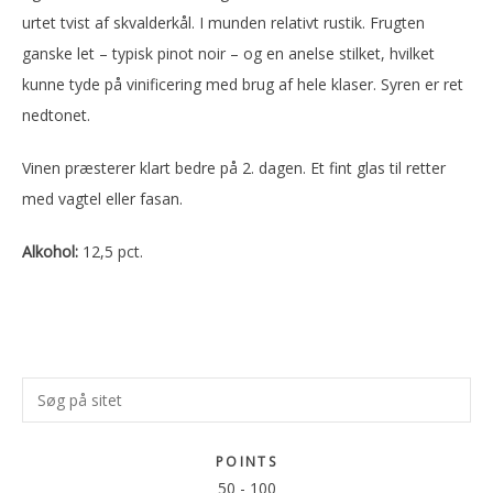
urtet tvist af skvalderkål. I munden relativt rustik. Frugten
ganske let – typisk pinot noir – og en anelse stilket, hvilket
kunne tyde på vinificering med brug af hele klaser. Syren er ret
nedtonet.
Vinen præsterer klart bedre på 2. dagen. Et fint glas til retter
med vagtel eller fasan.
Alkohol:
12,5 pct.
Primær
Søg
Sidebar
på
sitet
POINTS
50
-
100