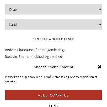
SENESTE ANMELDELSER
Rødvin: Châteauneuf som i gamle dage
Rosévin: Sødme, friskhed og blødhed
Rødvin: Ren og rank
Manage Cookie Consent
Rosévin: Forfriskende bagatel
Rosévin: Sødmen hænger i munden
Vinstyrke2 bruger cookies til at måle statistik og optimere ydelsen af
websitet.
ALLE COOKIES
DENY
COPYRIGHT © 2026 · VINSTYRKE2