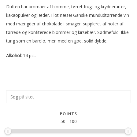
Duften har aromaer af blomme, tørret frugt og krydderurter,
kakaopulver og læder. Flot næse! Ganske mundudtørrende vin
med mængder af chokolade i smagen suppleret af noter af
tørrede og konfiterede blommer og kirsebær. Sødmefuld. Ikke
tung som en barolo, men med en god, solid dybde.
Alkohol:
14 pct.
Primær
Søg
Sidebar
på
sitet
POINTS
50
-
100