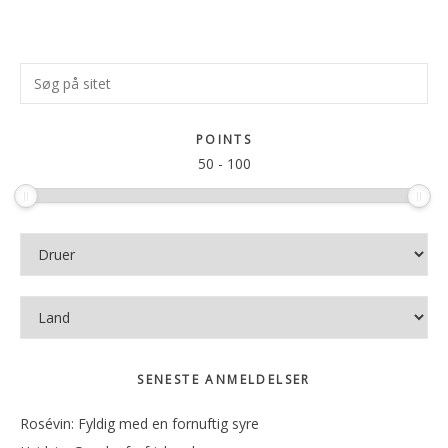
Primær
Søg
Sidebar
på
sitet
POINTS
50
-
100
SENESTE ANMELDELSER
Rosévin: Fyldig med en fornuftig syre