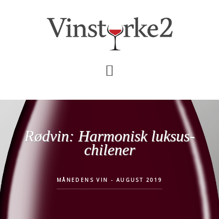
Skip
Gå
til
direkte
indhold
til
primær
sidebar
Rødvin: Harmonisk luksus-
chilener
MÅNEDENS VIN - AUGUST 2019