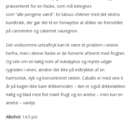
præsenteret for en flaske, som må betegnes
som ”alle pengene værd”. En luksus-chilener med det ekstra
bundtræk, der gør det til en fornøjelse at drikke vin fremstillet
på carménère og cabernet sauvignon.
Det voldsomme urteaftryk kan tit være et problem i vinene
herfra, men i denne flaske er de fornemt afstemt med frugten.
Og selv om en kølig note af eukalyptus og mynte udgør
rygraden i vinen, ændrer det ikke på indtrykket af en
harmonisk, dyb og koncentreret rødvin. Caballo er med sine 6
år på bagen ikke bare drikkemoden – den er også drikkelækker.
Kølig og blød med flot mørk frugt og en anelse – men kun en
anelse – vanilje.
Alkohol:
14,5 pct.