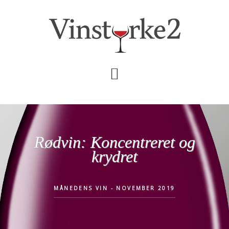
Skip
Gå
til
direkte
indhold
til
primær
sidebar
Rødvin: Koncentreret og
krydret
MÅNEDENS VIN - NOVEMBER 2019