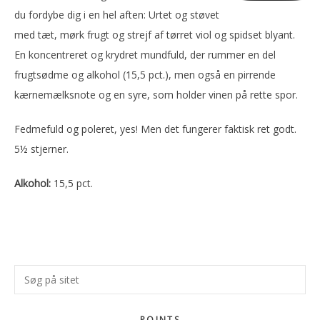
du fordybe dig i en hel aften: Urtet og støvet
med tæt, mørk frugt og strejf af tørret viol og spidset blyant.
En koncentreret og krydret mundfuld, der rummer en del
frugtsødme og alkohol (15,5 pct.), men også en pirrende
kærnemælksnote og en syre, som holder vinen på rette spor.
Fedmefuld og poleret, yes! Men det fungerer faktisk ret godt.
5½ stjerner.
Alkohol:
15,5 pct.
Primær
Søg
Sidebar
på
sitet
POINTS