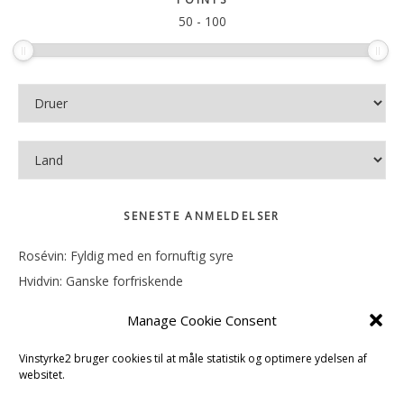
50
-
100
SENESTE ANMELDELSER
Rosévin: Fyldig med en fornuftig syre
Hvidvin: Ganske forfriskende
Rosévin: Mineralsk og frugtig
Manage Cookie Consent
Hvidvin: Smørfedme og tropisk sødme
Rosévin: Blød, rund og sødladen
Vinstyrke2 bruger cookies til at måle statistik og optimere ydelsen af
websitet.