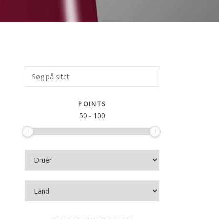
Primær
Søg
på
Sidebar
sitet
POINTS
50
-
100