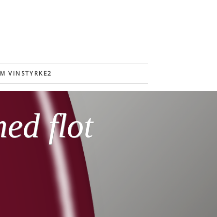
M VINSTYRKE2
ed flot