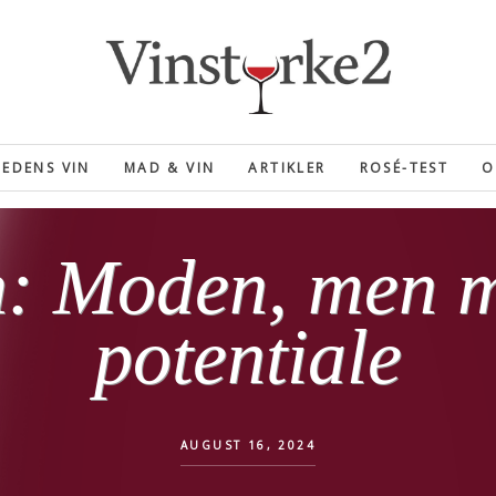
EDENS VIN
MAD & VIN
ARTIKLER
ROSÉ-TEST
O
: Moden, men m
potentiale
AUGUST 16, 2024