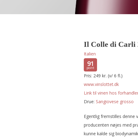
Il Colle di Carl
Italien
91
Pris: 249 kr. (v/ 6 fl.)
www.vinslottet.dk
Link til vinen hos forhandler
Drue:
sangiovese grosso
Egentlig fremstilles denne 
producenten nøjes med præd
kunne kalde sig biodynamiker