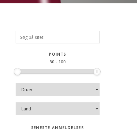
Primær
Søg
på
Sidebar
sitet
POINTS
50
-
100
SENESTE ANMELDELSER