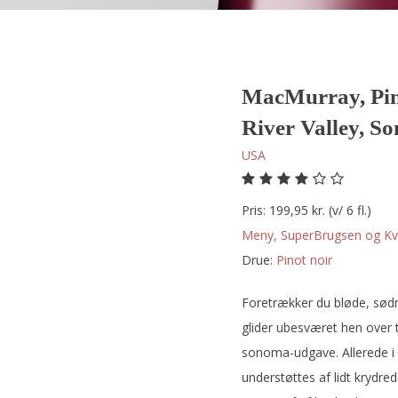
MacMurray, Pin
River Valley, 
USA
Pris: 199,95 kr. (v/ 6 fl.)
Meny, SuperBrugsen og Kvi
Drue:
pinot noir
Foretrækker du bløde, sødm
glider ubesværet hen over 
sonoma-udgave. Allerede 
understøttes af lidt krydr