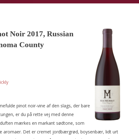
ot Noir 2017, Russian
Sonoma County
ckly
efulde pinot noir-vine af den slags, der bare
tungen, er du på rette vej med denne
i duften mærkes en markant sødtone, som
ede aromaer. Det er cremet jordbærgrød, boysenbær, lidt urt