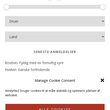
SENESTE ANMELDELSER
Rosévin: Fyldig med en fornuftig syre
Hvidvin: Ganske forfriskende
Rosévin: Mineralsk og frugtig
Manage Cookie Consent
Hvidvin: Smørfedme og tropisk sødme
Rosévin: Blød, rund og sødladen
Vinstyrke2 bruger cookies til at måle statistik og optimere ydelsen af
websitet.
ALLE COOKIES