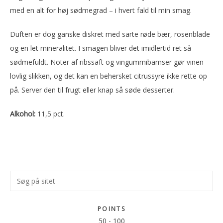
med en alt for høj sødmegrad – i hvert fald til min smag.
Duften er dog ganske diskret med sarte røde bær, rosenblade
og en let mineralitet. I smagen bliver det imidlertid ret så
sødmefuldt. Noter af ribssaft og vingummibamser gør vinen
lovlig slikken, og det kan en behersket citrussyre ikke rette op
på. Server den til frugt eller knap så søde desserter.
Alkohol:
11,5 pct.
Primær
Søg
Sidebar
på
sitet
POINTS
50
-
100