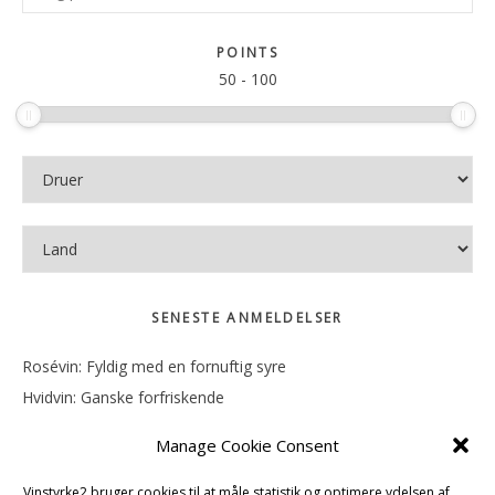
Sidebar
på
sitet
POINTS
50
-
100
SENESTE ANMELDELSER
Rosévin: Fyldig med en fornuftig syre
Hvidvin: Ganske forfriskende
Rosévin: Mineralsk og frugtig
Manage Cookie Consent
Hvidvin: Smørfedme og tropisk sødme
Rosévin: Blød, rund og sødladen
Vinstyrke2 bruger cookies til at måle statistik og optimere ydelsen af