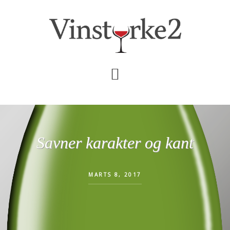
Skip
Gå
til
direkte
indhold
til
primær
sidebar
Savner karakter og kant
MARTS 8, 2017